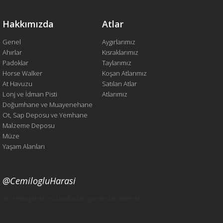
Hakkımızda
Atlar
Genel
Aygırlarımız
Ahırlar
Kısraklarımız
Padoklar
Taylarımız
Horse Walker
Koşan Atlarımız
At Havuzu
Satılan Atlar
Lonj ve İdman Pisti
Atlarımız
Doğumhane ve Muayenehane
Ot, Sap Deposu ve Yemhane
Malzeme Deposu
Müze
Yaşam Alanları
@CemilogluHarasi
@CemilogluHarasi tarafından gönderilen tweetler