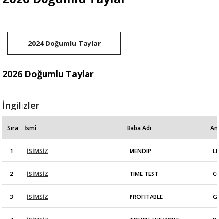
2024 Doğumlu Taylar
2026 Doğumlu Taylar
İngilizler
Sıra
İsmi
Baba Adı
An
1
İSİMSİZ
MENDIP
L
2
İSİMSİZ
TIME TEST
CO
3
İSİMSİZ
PROFITABLE
G