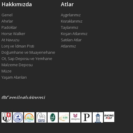
Hakkımızda
Atlar
Genel
Aygırlarımız
Ahırlar
Kısraklarımız
Padoklar
Taylarımız
Horse Walker
Koşan Atlarımız
At Havuzu
Satılan Atlar
Lonj ve İdman Pisti
Atlarımız
Doğumhane ve Muayenehane
Ot, Sap Deposu ve Yemhane
Malzeme Deposu
Müze
Yaşam Alanları
@CemilogluHarasi
@CemilogluHarasi tarafından gönderilen tweetler