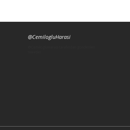
@CemilogluHarasi
@CemilogluHarasi tarafından gönderilen
tweetler