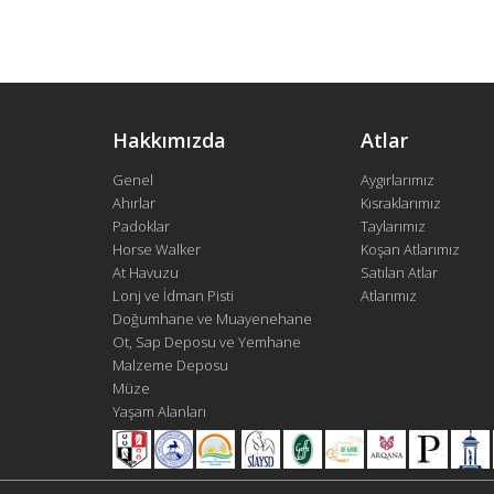
Hakkımızda
Atlar
Genel
Aygırlarımız
Ahırlar
Kısraklarımız
Padoklar
Taylarımız
Horse Walker
Koşan Atlarımız
At Havuzu
Satılan Atlar
Lonj ve İdman Pisti
Atlarımız
Doğumhane ve Muayenehane
Ot, Sap Deposu ve Yemhane
Malzeme Deposu
Müze
Yaşam Alanları