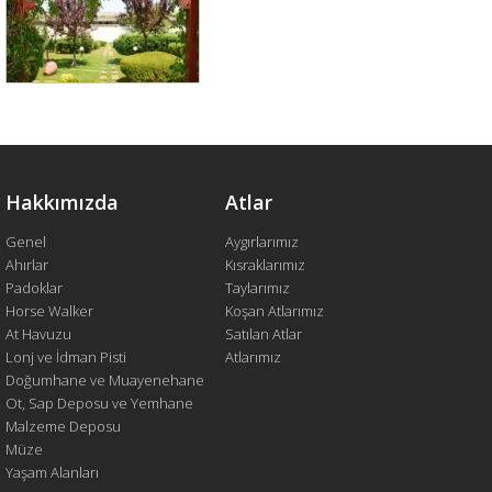
Hakkımızda
Atlar
Genel
Aygırlarımız
Ahırlar
Kısraklarımız
Padoklar
Taylarımız
Horse Walker
Koşan Atlarımız
At Havuzu
Satılan Atlar
Lonj ve İdman Pisti
Atlarımız
Doğumhane ve Muayenehane
Ot, Sap Deposu ve Yemhane
Malzeme Deposu
Müze
Yaşam Alanları