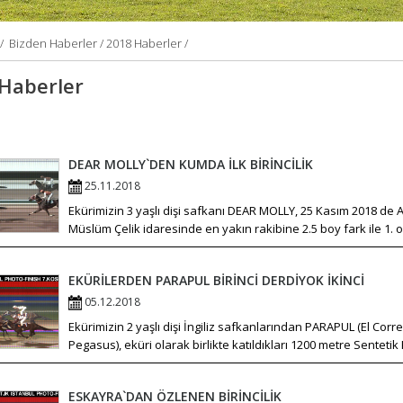
/
Bizden Haberler /
2018 Haberler /
Haberler
DEAR MOLLY`DEN KUMDA İLK BİRİNCİLİK
25.11.2018
Ekürimizin 3 yaşlı dişi safkanı DEAR MOLLY, 25 Kasım 2018 de 
Müslüm Çelik idaresinde en yakın rakibine 2.5 boy fark ile 1. 
EKÜRİLERDEN PARAPUL BİRİNCİ DERDİYOK İKİNCİ
05.12.2018
Ekürimizin 2 yaşlı dişi İngiliz safkanlarından PARAPUL (El C
Pegasus), eküri olarak birlikte katıldıkları 1200 metre Sentetik 
ESKAYRA`DAN ÖZLENEN BİRİNCİLİK