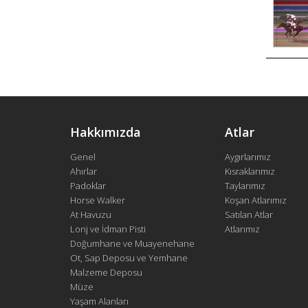
Hakkımızda
Atlar
Genel
Aygırlarımız
Ahırlar
Kısraklarımız
Padoklar
Taylarımız
Horse Walker
Koşan Atlarımız
At Havuzu
Satılan Atlar
Lonj ve İdman Pisti
Atlarımız
Doğumhane ve Muayenehane
Ot, Sap Deposu ve Yemhane
Malzeme Deposu
Müze
Yaşam Alanları