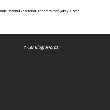
rihinde İstanbul Veliefendi Hipodromu’nda jokeyi Özcan
@CemilogluHarasi
@CemilogluHarasi tarafından gönderilen
tweetler