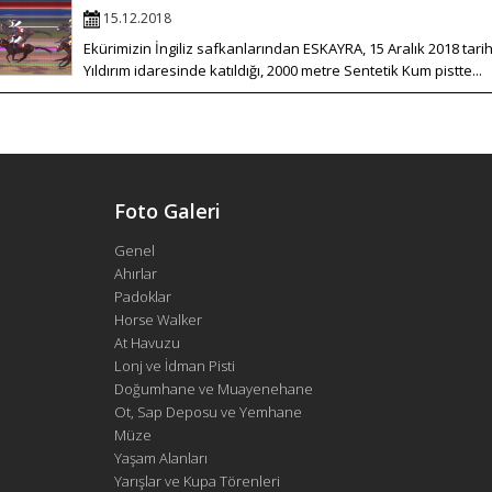
15.12.2018
Ekürimizin İngiliz safkanlarından ESKAYRA, 15 Aralık 2018 ta
Yıldırım idaresinde katıldığı, 2000 metre Sentetik Kum pistte...
Foto Galeri
Genel
Ahırlar
Padoklar
Horse Walker
At Havuzu
Lonj ve İdman Pisti
Doğumhane ve Muayenehane
Ot, Sap Deposu ve Yemhane
Müze
Yaşam Alanları
Yarışlar ve Kupa Törenleri